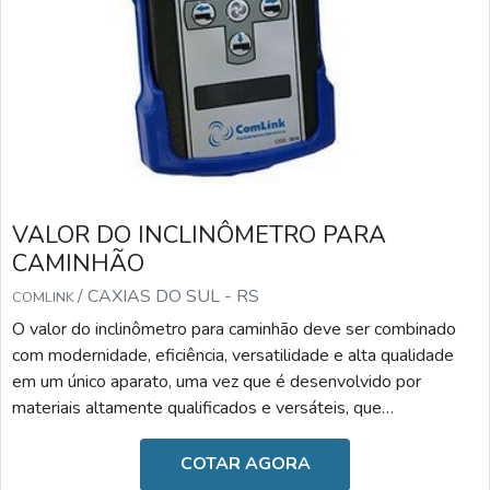
VALOR DO INCLINÔMETRO PARA
CAMINHÃO
/ CAXIAS DO SUL - RS
COMLINK
O valor do inclinômetro para caminhão deve ser combinado
com modernidade, eficiência, versatilidade e alta qualidade
em um único aparato, uma vez que é desenvolvido por
materiais altamente qualificados e versáteis, que
desempenham a sua função com a maestria. Diante desses
benefícios, o valor torna-se o fator menos relevante.A
COTAR AGORA
IMPORTÂNCIA DO DISPOSITIVO NO DIA A DIAAs