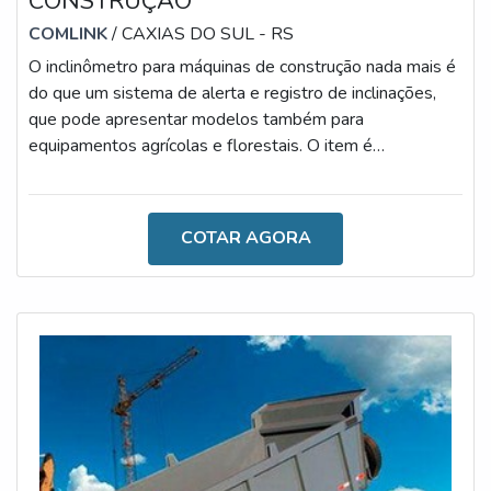
CONSTRUÇÃO
COMLINK
/ CAXIAS DO SUL - RS
O inclinômetro para máquinas de construção nada mais é
do que um sistema de alerta e registro de inclinações,
que pode apresentar modelos também para
equipamentos agrícolas e florestais. O item é
desenvolvido por meio do sensor de inclinação, display e
coluna luminosa - características que o tornam altamente
tecnológico.DETALHES SOBRE A FUNCIONALIDADE
COTAR AGORA
DO DISPOSITIVOQuanto à funcionalidade, é importante
destacar que, sempre que houverem inclinações frontais
ou laterais acima do valor ajustado, o