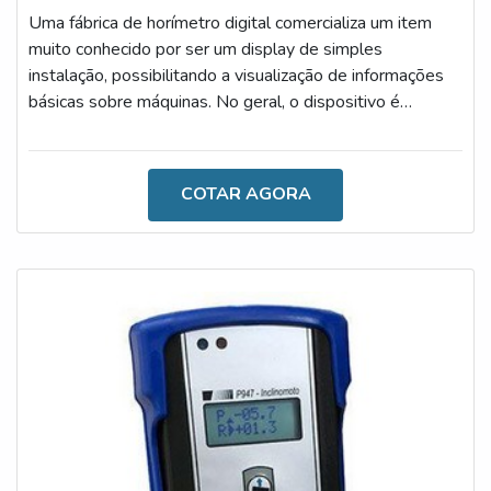
Uma fábrica de horímetro digital comercializa um item
muito conhecido por ser um display de simples
instalação, possibilitando a visualização de informações
básicas sobre máquinas. No geral, o dispositivo é
altamente tecnológico, sendo ideal para a realização de
atividades de diversos segmentos, como indústrias,
transportadoras e logísticas.O DISPOSITIVO REALIZA
COTAR AGORA
DIVERSAS MEDIÇÕESO dispositivo é um acessório
indispensável durante a rotina de trabalho,
especialmente por proporcionar maior conforto