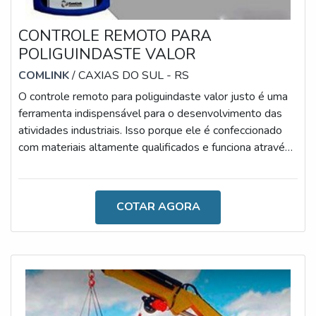
CONTROLE REMOTO PARA
POLIGUINDASTE VALOR
COMLINK
/ CAXIAS DO SUL - RS
O controle remoto para poliguindaste valor justo é uma
ferramenta indispensável para o desenvolvimento das
atividades industriais. Isso porque ele é confeccionado
com materiais altamente qualificados e funciona através
de uma tecnologia de ponta.É importante ressaltar que o
dispositivo utilizado em poliguindastes oferece uma
excelente relação entre custo e benefício, especialmente
COTAR AGORA
por ser um produto alimentado por pilhas de modelo AA,
que duram até 6 meses e têm preço acessível.OS
PRINCIPAIS BEN