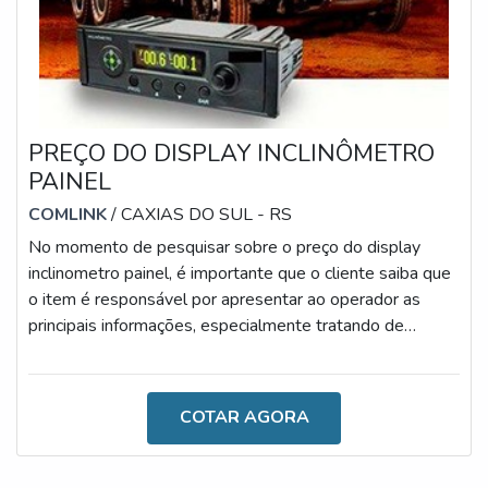
PREÇO DO DISPLAY INCLINÔMETRO
PAINEL
COMLINK
/ CAXIAS DO SUL - RS
No momento de pesquisar sobre o preço do display
inclinometro painel, é importante que o cliente saiba que
o item é responsável por apresentar ao operador as
principais informações, especialmente tratando de
detalhes como a data e hora, o que facilita o dia a dia de
trabalho de empresas que atuam os procedimentos de
transporte, e carga e descarga.Ademais, por meio do uso
COTAR AGORA
do dispositivo, é possível obter as medições frontais e
laterais do implemento, especialmente para apresentar
ao operador os p