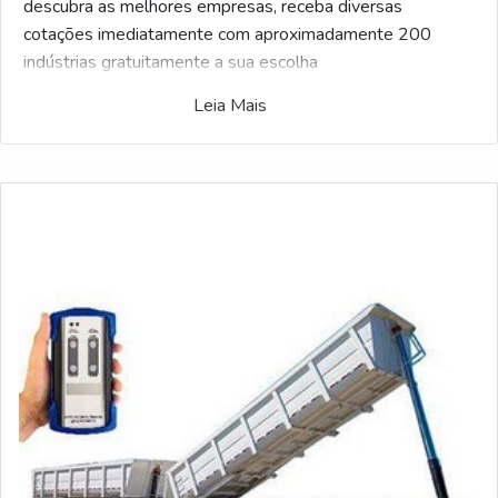
descubra as melhores empresas, receba diversas
cotações imediatamente com aproximadamente 200
indústrias gratuitamente a sua escolha
Leia Mais
Desenvolvido para compradores, a ferramenta Soluções
Industriais criou a maior gama de fornecedores de
qualidade no setor industrial. Caso você tenha se
interessado por Comprar controle remoto para
poliguindaste sp e gostaria de informações sobre o
fornecedor clique em um ou mais dos fornecedores
listados abaixo: