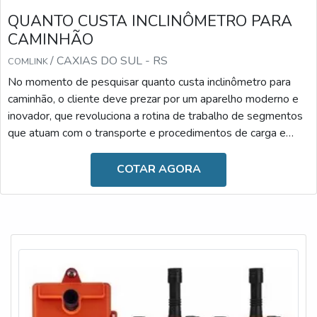
QUANTO CUSTA INCLINÔMETRO PARA
CAMINHÃO
/ CAXIAS DO SUL - RS
COMLINK
No momento de pesquisar quanto custa inclinômetro para
caminhão, o cliente deve prezar por um aparelho moderno e
inovador, que revoluciona a rotina de trabalho de segmentos
que atuam com o transporte e procedimentos de carga e
descarga. Desenvolvido com materiais de alta qualidade, ele
é resistente e versátil, podendo ser facilmente
COTAR AGORA
manuseado.Diante dessas informações, é possível observar
que o uso se faz essencial atualmente, uma vez que o
inclinômetro é fundamental para proporcionar maior segu