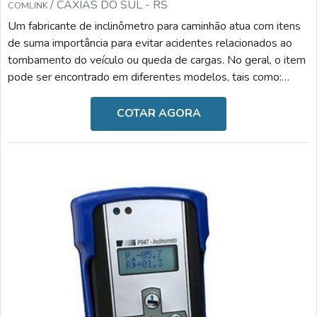
/ CAXIAS DO SUL - RS
COMLINK
Um fabricante de inclinômetro para caminhão atua com itens
de suma importância para evitar acidentes relacionados ao
tombamento do veículo ou queda de cargas. No geral, o item
pode ser encontrado em diferentes modelos, tais como:
Inclinômetro para semirreboque: reduz o risco de
tombamento e danos ao caminhão, monitora os ângulos
COTAR AGORA
frontais e laterais de inclinação, bloqueia a subida de caixa
caso seja um processo inseguro e possui alarmes visuais e
sonoros ao ultrapassar o ângulo programado; Incl