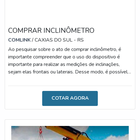
COMPRAR INCLINÔMETRO
COMLINK
/ CAXIAS DO SUL - RS
Ao pesquisar sobre o ato de comprar inclinômetro, é
importante compreender que o uso do dispositivo é
importante para realizar as medições de inclinações,
sejam elas frontais ou laterais. Desse modo, é possível
apresentar as principais informações para um operador, o
que se dá por meio de um display.Os sensores
existentes no aparato são responsáveis pela verificação
COTAR AGORA
do ângulo de inclinação e impedem o basculamento,
podendo ser encontrados em diferentes modelos, como
para basculantes e semirreboq