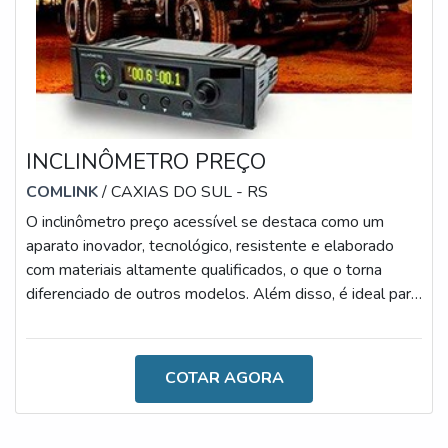
INCLINÔMETRO PREÇO
COMLINK
/ CAXIAS DO SUL - RS
O inclinômetro preço acessível se destaca como um
aparato inovador, tecnológico, resistente e elaborado
com materiais altamente qualificados, o que o torna
diferenciado de outros modelos. Além disso, é ideal para
evitar quedas e tombamentos de basculantes, uma vez
que proporciona maior segurança e versatilidade aos
procedimentos.MAIS DETALHES SOBRE O
COTAR AGORA
DISPOSITIVODiante de tantas vantagens concedidas
pelo uso do dispositivo, o preço torna-se, de fato, o fator
menos relevante, ainda que comparado à