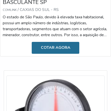
BASCULANTE SP
/ CAXIAS DO SUL - RS
COMLINK
O estado de São Paulo, devido à elevada taxa habitacional,
possui um amplo número de indústrias, logísticas,
transportadoras, segmentos que atuam com o setor agrícola,
minerador, construtor, entre outros. Por isso, a aquisição de
um inclinômetro para caminhão basculante SP é fundamental
para diversos setores. OS MOTIVOS QUE TORNAM A
COTAR AGORA
COMPRA VANTAJOSAO estado conta com principais vias e
avenidas utilizadas para o transporte. Por conta desse fator,
também ocorrem acidentes diários, que são responsá