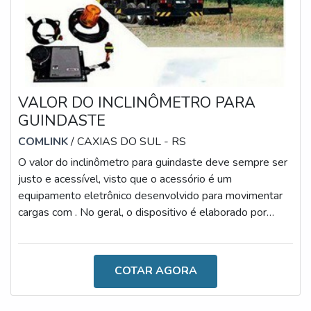
VALOR DO INCLINÔMETRO PARA
GUINDASTE
COMLINK
/ CAXIAS DO SUL - RS
O valor do inclinômetro para guindaste deve sempre ser
justo e acessível, visto que o acessório é um
equipamento eletrônico desenvolvido para movimentar
cargas com . No geral, o dispositivo é elaborado por
materiais altamente qualificados e resistentes,
conferindo uma excelente relação entre custo-benefício,
uma vez que é um dispositivo multifuncional.AS
COTAR AGORA
PRINCIPAIS CARACTERÍSTICAS DO PRODUTONo
geral, o inclinômetro reduz os riscos de tombamento,