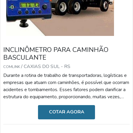
INCLINÔMETRO PARA CAMINHÃO
BASCULANTE
/ CAXIAS DO SUL - RS
COMLINK
Durante a rotina de trabalho de transportadoras, logísticas e
empresas que atuam com caminhões, é possível que ocorram
acidentes e tombamentos. Esses fatores podem danificar a
estrutura do equipamento, proporcionando, muitas vezes,
sérios danos às máquinas e operadores. Por isso, o
inclinômetro para caminhão basculante é tão importante no
COTAR AGORA
mercado.AS CARACTERÍSTICAS TÉCNICAS DO PRODUTO
As principais causas de tombamentos de basculantes são os
terrenos irregulares ou desnivelados, terrenos mal com