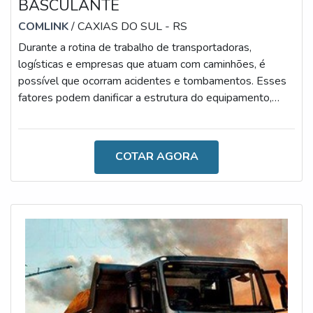
BASCULANTE
COMLINK
/ CAXIAS DO SUL - RS
Durante a rotina de trabalho de transportadoras,
logísticas e empresas que atuam com caminhões, é
possível que ocorram acidentes e tombamentos. Esses
fatores podem danificar a estrutura do equipamento,
proporcionando, muitas vezes, sérios danos às máquinas
e operadores. Por isso, o inclinômetro para caminhão
basculante é tão importante no mercado.AS
COTAR AGORA
CARACTERÍSTICAS TÉCNICAS DO PRODUTO As
principais causas de tombamentos de basculantes são
os terrenos irregulares ou desnivelados, terrenos mal
com