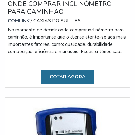
ONDE COMPRAR INCLINÔMETRO
PARA CAMINHÃO
COMLINK
/ CAXIAS DO SUL - RS
No momento de decidir onde comprar inclinômetro para
caminhão, é importante que o cliente atente-se aos mais
importantes fatores, como: qualidade, durabilidade,
composição, eficiência e manuseio. Esses critérios são
essenciais para uma correta escolha, uma vez que o
produto deve ser altamente eficiente e versátil.AS
PRINCIPAIS CARACTERÍSTICAS DO ACESSÓRIOO
COTAR AGORA
inclinômetro próprio para caminhão é um artefato
indispensável para a rotina de trabalho de empresas que
atuam o procedimento de transporte,