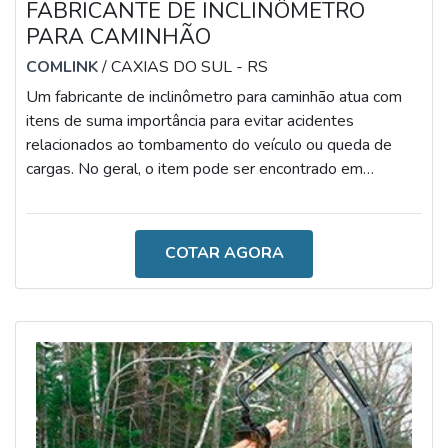
FABRICANTE DE INCLINÔMETRO
PARA CAMINHÃO
COMLINK
/ CAXIAS DO SUL - RS
Um fabricante de inclinômetro para caminhão atua com
itens de suma importância para evitar acidentes
relacionados ao tombamento do veículo ou queda de
cargas. No geral, o item pode ser encontrado em
diferentes modelos, tais como: Inclinômetro para
semirreboque: reduz o risco de tombamento e danos ao
caminhão, monitora os ângulos frontais e laterais de
COTAR AGORA
inclinação, bloqueia a subida de caixa caso seja um
processo inseguro e possui alarmes visuais e sonoros ao
ultrapassar o ângulo programado; Incl