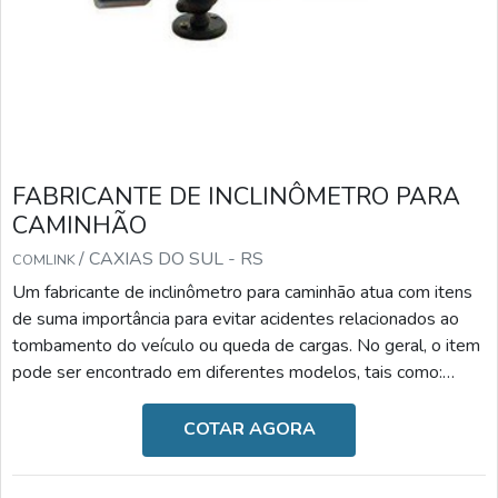
FABRICANTE DE INCLINÔMETRO PARA
CAMINHÃO
/ CAXIAS DO SUL - RS
COMLINK
Um fabricante de inclinômetro para caminhão atua com itens
de suma importância para evitar acidentes relacionados ao
tombamento do veículo ou queda de cargas. No geral, o item
pode ser encontrado em diferentes modelos, tais como:
Inclinômetro para semirreboque: reduz o risco de
tombamento e danos ao caminhão, monitora os ângulos
COTAR AGORA
frontais e laterais de inclinação, bloqueia a subida de caixa
caso seja um processo inseguro e possui alarmes visuais e