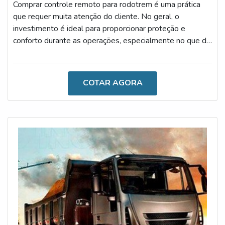
Comprar controle remoto para rodotrem é uma prática
que requer muita atenção do cliente. No geral, o
investimento é ideal para proporcionar proteção e
conforto durante as operações, especialmente no que diz
respeito no ato de facilitar o desenvolvimento das
atividades rodoviárias.O MODELO É UM DOS MAIS
IMPORTANTES DO MERCADOUtilizado
COTAR AGORA
frequentemente para o controle de rodotrens, o recurso
reduz o tempo de descarga, seleciona as caixas
automaticamente, proporciona o fácil manuseio e o baixo
consum