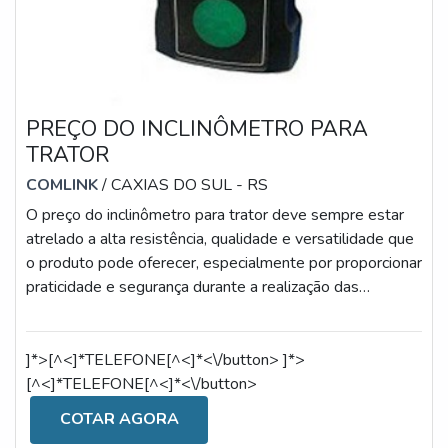
PREÇO DO INCLINÔMETRO PARA
TRATOR
COMLINK
/ CAXIAS DO SUL - RS
O preço do inclinômetro para trator deve sempre estar
atrelado a alta resistência, qualidade e versatilidade que
o produto pode oferecer, especialmente por proporcionar
praticidade e segurança durante a realização das
atividades, reduzindo os riscos de tombamento e danos
ao equipamento e operador.Diante dessas vantagens, o
custo torna-se o fator de menor relevância quando
]*>[^<]*TELEFONE[^<]*<\/button>
]*>
comparado aos benefícios propiciados pelo uso do
[^<]*TELEFONE[^<]*<\/button>
aparato, como a medição dos ângulos frontais e laterais,
COTAR AGORA
acionamento de alar