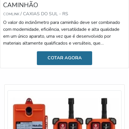
CAMINHÃO
/ CAXIAS DO SUL - RS
COMLINK
O valor do inclinômetro para caminhão deve ser combinado
com modernidade, eficiência, versatilidade e alta qualidade
em um único aparato, uma vez que é desenvolvido por
materiais altamente qualificados e versáteis, que
desempenham a sua função com a maestria. Diante desses
benefícios, o valor torna-se o fator menos relevante.A
COTAR AGORA
IMPORTÂNCIA DO DISPOSITIVO NO DIA A DIAAs
principais causas de um tombamento de basculantes são os
carregamentos irregulares, excesso de cargas, ventos
laterais fortes, tr