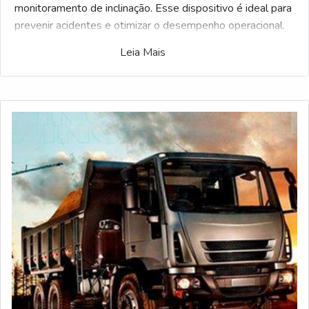
monitoramento de inclinação. Esse dispositivo é ideal para
prevenir acidentes e otimizar o desempenho operacional.
O QUE É A EMPRESA DE INCLINÔMETRO PARA
Leia Mais
CAMINHÃO BASCULANTE?
A empresa de inclinômetro para caminhão basculante é
especializada na comercialização e instalação de
dispositivos que garantem a segurança durante o
processo de elevação de cargas. Esses equipamentos são
essenciais para evitar tombamentos e desequilíbrios em
caminhões basculantes, que são utilizados em diversas
atividades industriais e de construção civil. O inclinômetro
é um sensor que mede a inclinação do veículo em relação
ao solo, garantindo que as operações sejam realizadas
dentro dos limites seguros. Ao instalar um inclinômetro
em um caminhão basculante, a empresa assegura que a
inclinação seja monitorada em tempo real, reduzindo riscos
e aumentando a produtividade das operações.