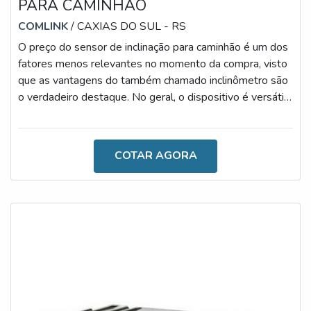
PARA CAMINHÃO
COMLINK
/ CAXIAS DO SUL - RS
O preço do sensor de inclinação para caminhão é um dos
fatores menos relevantes no momento da compra, visto
que as vantagens do também chamado inclinômetro são
o verdadeiro destaque. No geral, o dispositivo é versátil
e inovador, uma vez que é desenvolvido por meio de uma
tecnologia de ponta, contando com materiais altamente
qualificados.MAIS INFORMAÇÕES SOBRE A
COTAR AGORA
AQUISIÇÃOÉ importante salientar que, durante o dia a
dia, acidentes com caminhões ocorrem em diferentes
locais, especialmente tratando