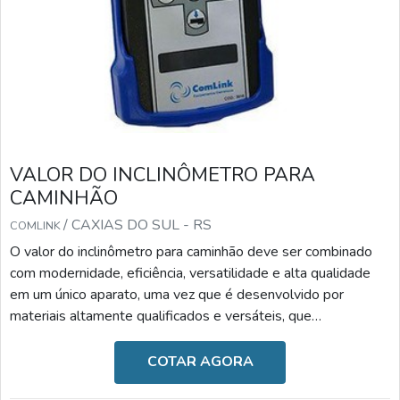
acidentes e aumentando a produtividade.
Para adquirir inclinômetros de alta qualidade e garantir um
suporte técnico eficiente, entre em contato com o
Soluções Industriais e solicite uma cotação. Nossa equipe
está pronta para oferecer as melhores soluções para sua
empresa!
VALOR DO INCLINÔMETRO PARA
\
CAMINHÃO
/ CAXIAS DO SUL - RS
COMLINK
O valor do inclinômetro para caminhão deve ser combinado
com modernidade, eficiência, versatilidade e alta qualidade
em um único aparato, uma vez que é desenvolvido por
materiais altamente qualificados e versáteis, que
desempenham a sua função com a maestria. Diante desses
benefícios, o valor torna-se o fator menos relevante.A
COTAR AGORA
IMPORTÂNCIA DO DISPOSITIVO NO DIA A DIAAs