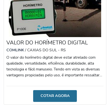
VALOR DO HORÍMETRO DIGITAL
COMLINK
/ CAXIAS DO SUL - RS
O valor do horímetro digital deve estar atrelado com
qualidade, versatilidade, eficiência, durabilidade, alta
tecnologia e fácil manuseio. Tendo em vista as diversas
vantagens propiciadas pelo uso, é importante ressaltar
que o acessório também oferece uma excelente relação
entre custo e benefício.Dessa forma, empresas que
atuam com o transporte, construção, processos de carga
COTAR AGORA
e descarga, entre outros procedimentos, irão fazer um
excelente investimento, uma vez que o uso do aparato