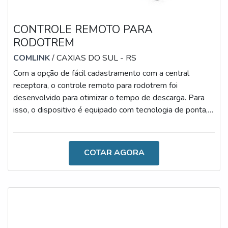
CONTROLE REMOTO PARA
RODOTREM
COMLINK
/ CAXIAS DO SUL - RS
Com a opção de fácil cadastramento com a central
receptora, o controle remoto para rodotrem foi
desenvolvido para otimizar o tempo de descarga. Para
isso, o dispositivo é equipado com tecnologia de ponta,
que auxilia na seleção automática das caixas.Além disso,
o que o torna diferente é a simples transmissão com a
central receptora. Este procedimento facilita o processo
COTAR AGORA
de comunicação entre operários e profissionais
responsáveis pelo gerenciamento de tarefas. Aliás, a
busca pelo modelo ideal de