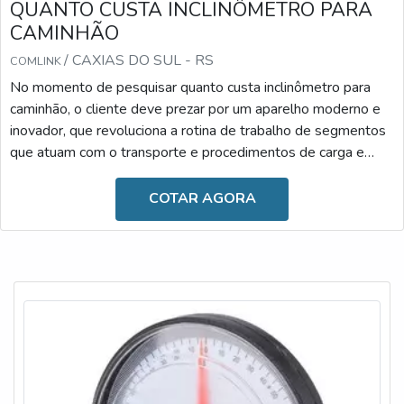
QUANTO CUSTA INCLINÔMETRO PARA
CAMINHÃO
/ CAXIAS DO SUL - RS
COMLINK
No momento de pesquisar quanto custa inclinômetro para
caminhão, o cliente deve prezar por um aparelho moderno e
inovador, que revoluciona a rotina de trabalho de segmentos
que atuam com o transporte e procedimentos de carga e
descarga. Desenvolvido com materiais de alta qualidade, ele
é resistente e versátil, podendo ser facilmente
COTAR AGORA
manuseado.Diante dessas informações, é possível observar
que o uso se faz essencial atualmente, uma vez que o
inclinômetro é fundamental para proporcionar maior segu