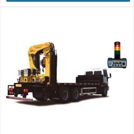
O funcionamento do inclinômetro é baseado em sensores
de ângulo, que detectam a inclinação em relação ao plano
horizontal. Essas informações são transmitidas para uma
central de controle, onde o operador pode acompanhar em
tempo real a posição do caminhão. Assim, a empresa de
inclinômetro para caminhão basculante assegura que as
operações sejam interrompidas se os limites de segurança
forem ultrapassados, evitando acidentes graves. Essa
tecnologia é essencial para proteger não apenas o
equipamento, mas também os trabalhadores envolvidos
na operação.
Além disso, a empresa realiza serviços de manutenção
periódica para garantir a precisão contínua do inclinômetro.
Isso inclui verificações de calibração, ajustes e, quando
necessário, a substituição de componentes. Dessa forma,
a empresa de inclinômetro para caminhão basculante