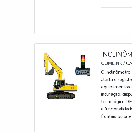
INCLINÔ
COMLINK
/ C
O inclinômetro
alerta e regis
equipamentos a
inclinação, dis
tecnológico
à funcionalida
frontais ou lat