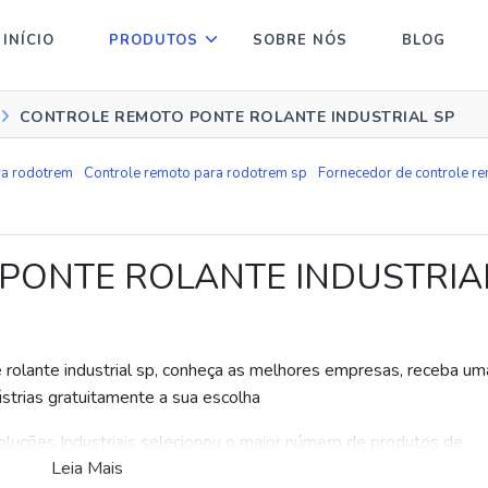
INÍCIO
PRODUTOS
SOBRE NÓS
BLOG
CONTROLE REMOTO PONTE ROLANTE INDUSTRIAL SP
ra rodotrem
Controle remoto para rodotrem sp
Fornecedor de controle re
PONTE ROLANTE INDUSTRIA
rolante industrial sp, conheça as melhores empresas, receba um
trias gratuitamente a sua escolha
luções Industriais selecionou o maior número de produtos de
Leia Mais
role remoto ponte rolante industrial sp e gostaria de informações