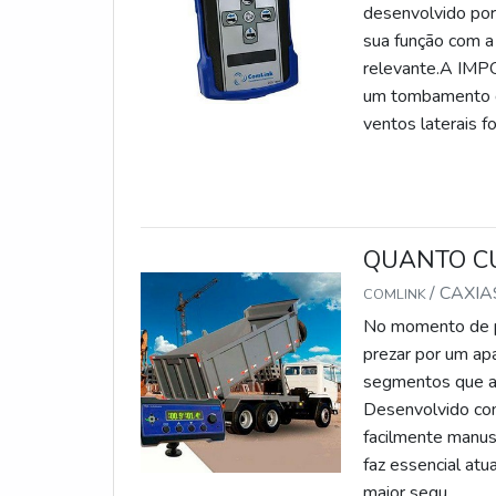
desenvolvido por
sua função com a 
relevante.A IM
um tombamento de
ventos laterais fo
QUANTO C
/ CAXIA
COMLINK
No momento de pe
prezar por um apa
segmentos que at
Desenvolvido com 
facilmente manus
faz essencial at
maior segu