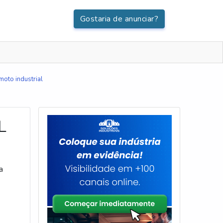
Gostaria de anunciar?
moto industrial
L
a