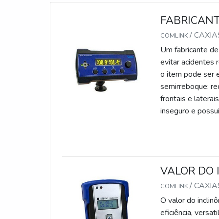
FABRICANT
/ CAXIA
COMLINK
Um fabricante de
evitar acidentes
o item pode ser 
semirreboque: re
frontais e latera
inseguro e possui
VALOR DO
/ CAXIA
COMLINK
O valor do incli
eficiência, versa