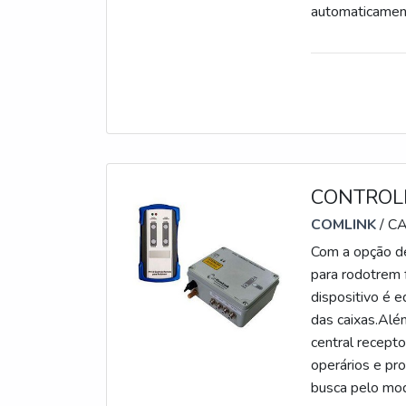
automaticament
CONTROL
COMLINK
/ C
Com a opção de
para rodotrem 
dispositivo é 
das caixas.Alé
central recept
operários e pro
busca pelo mod