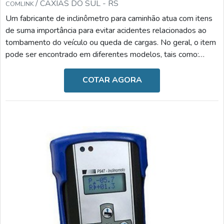
/ CAXIAS DO SUL - RS
COMLINK
Um fabricante de inclinômetro para caminhão atua com itens
de suma importância para evitar acidentes relacionados ao
tombamento do veículo ou queda de cargas. No geral, o item
pode ser encontrado em diferentes modelos, tais como:
Inclinômetro para semirreboque: reduz o risco de
tombamento e danos ao caminhão, monitora os ângulos
COTAR AGORA
frontais e laterais de inclinação, bloqueia a subida de caixa
caso seja um processo inseguro e possui alarmes visuais e
sonoros ao ultrapassar o ângulo programado; Incl