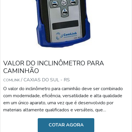
VALOR DO INCLINÔMETRO PARA
CAMINHÃO
/ CAXIAS DO SUL - RS
COMLINK
O valor do inclinômetro para caminhão deve ser combinado
com modernidade, eficiência, versatilidade e alta qualidade
em um único aparato, uma vez que é desenvolvido por
materiais altamente qualificados e versáteis, que
desempenham a sua função com a maestria. Diante desses
benefícios, o valor torna-se o fator menos relevante.A
COTAR AGORA
IMPORTÂNCIA DO DISPOSITIVO NO DIA A DIAAs