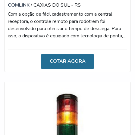
COMLINK
/ CAXIAS DO SUL - RS
Com a opção de fácil cadastramento com a central
receptora, o controle remoto para rodotrem foi
desenvolvido para otimizar o tempo de descarga. Para
isso, o dispositivo é equipado com tecnologia de ponta,
que auxilia na seleção automática das caixas.Além disso,
o que o torna diferente é a simples transmissão com a
central receptora. Este procedimento facilita o processo
COTAR AGORA
de comunicação entre operários e profissionais
responsáveis pelo gerenciamento de tarefas. Aliás, a
busca pelo modelo ideal de