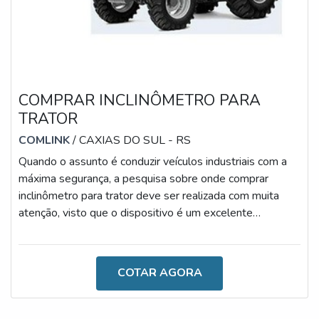
COMPRAR INCLINÔMETRO PARA
TRATOR
COMLINK
/ CAXIAS DO SUL - RS
Quando o assunto é conduzir veículos industriais com a
máxima segurança, a pesquisa sobre onde comprar
inclinômetro para trator deve ser realizada com muita
atenção, visto que o dispositivo é um excelente
investimento para otimizar os processos produtivos.
Constituído por materiais altamente qualificados e
resistentes, o aparato desempenha a função com a
COTAR AGORA
máxima eficiência durante a rotina de trabalho, em
especial as do segmento agrícola. Dentre as principais
vantagens concedidas pelo uso do apar