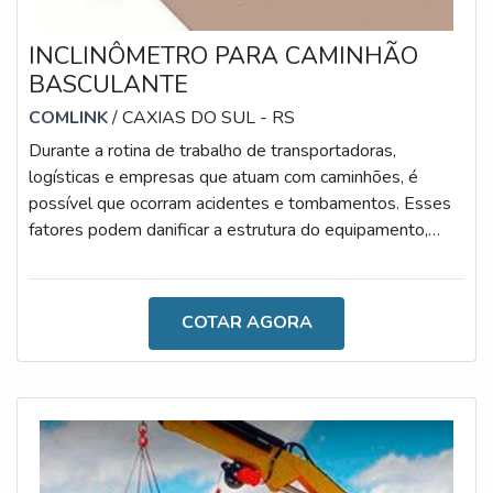
INCLINÔMETRO PARA CAMINHÃO
BASCULANTE
COMLINK
/ CAXIAS DO SUL - RS
Durante a rotina de trabalho de transportadoras,
logísticas e empresas que atuam com caminhões, é
possível que ocorram acidentes e tombamentos. Esses
fatores podem danificar a estrutura do equipamento,
proporcionando, muitas vezes, sérios danos às máquinas
e operadores. Por isso, o inclinômetro para caminhão
basculante é tão importante no mercado.AS
COTAR AGORA
CARACTERÍSTICAS TÉCNICAS DO PRODUTO As
principais causas de tombamentos de basculantes são
os terrenos irregulares ou desnivelados, terrenos mal
com