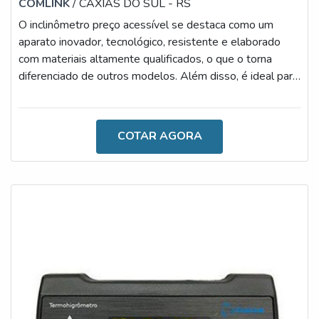
COMLINK
/ CAXIAS DO SUL - RS
O inclinômetro preço acessível se destaca como um
aparato inovador, tecnológico, resistente e elaborado
com materiais altamente qualificados, o que o torna
diferenciado de outros modelos. Além disso, é ideal para
evitar quedas e tombamentos de basculantes, uma vez
que proporciona maior segurança e versatilidade aos
procedimentos.MAIS DETALHES SOBRE O
COTAR AGORA
DISPOSITIVODiante de tantas vantagens concedidas
pelo uso do dispositivo, o preço torna-se, de fato, o fator
menos relevante, ainda que comparado à