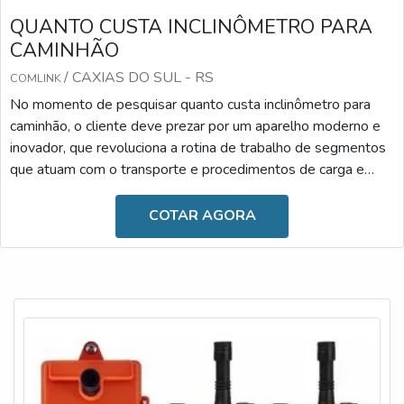
QUANTO CUSTA INCLINÔMETRO PARA
CAMINHÃO
/ CAXIAS DO SUL - RS
COMLINK
No momento de pesquisar quanto custa inclinômetro para
caminhão, o cliente deve prezar por um aparelho moderno e
inovador, que revoluciona a rotina de trabalho de segmentos
que atuam com o transporte e procedimentos de carga e
descarga. Desenvolvido com materiais de alta qualidade, ele
é resistente e versátil, podendo ser facilmente
COTAR AGORA
manuseado.Diante dessas informações, é possível observar
que o uso se faz essencial atualmente, uma vez que o
inclinômetro é fundamental para proporcionar maior segu