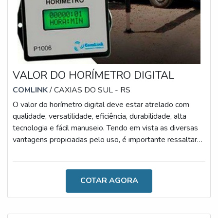
VALOR DO HORÍMETRO DIGITAL
COMLINK
/ CAXIAS DO SUL - RS
O valor do horímetro digital deve estar atrelado com
qualidade, versatilidade, eficiência, durabilidade, alta
tecnologia e fácil manuseio. Tendo em vista as diversas
vantagens propiciadas pelo uso, é importante ressaltar
que o acessório também oferece uma excelente relação
entre custo e benefício.Dessa forma, empresas que
atuam com o transporte, construção, processos de carga
COTAR AGORA
e descarga, entre outros procedimentos, irão fazer um
excelente investimento, uma vez que o uso do aparato
permite a visu