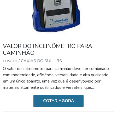
VALOR DO INCLINÔMETRO PARA
CAMINHÃO
/ CAXIAS DO SUL - RS
COMLINK
O valor do inclinômetro para caminhão deve ser combinado
com modernidade, eficiência, versatilidade e alta qualidade
em um único aparato, uma vez que é desenvolvido por
materiais altamente qualificados e versáteis, que
desempenham a sua função com a maestria. Diante desses
benefícios, o valor torna-se o fator menos relevante.A
COTAR AGORA
IMPORTÂNCIA DO DISPOSITIVO NO DIA A DIAAs
principais causas de um tombamento de basculantes são os