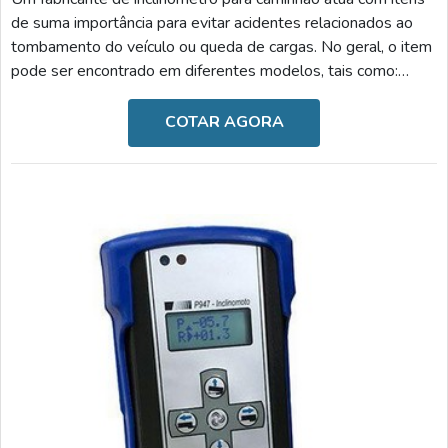
de suma importância para evitar acidentes relacionados ao
tombamento do veículo ou queda de cargas. No geral, o item
pode ser encontrado em diferentes modelos, tais como:
Inclinômetro para semirreboque: reduz o risco de
tombamento e danos ao caminhão, monitora os ângulos
COTAR AGORA
frontais e laterais de inclinação, bloqueia a subida de caixa
caso seja um processo inseguro e possui alarmes visuais e
sonoros ao ultrapassar o ângulo programado; Incl