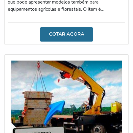
que pode apresentar modelos também para
equipamentos agrícolas e florestais. O item é
desenvolvido por meio do sensor de inclinação, display e
coluna luminosa - características que o tornam altamente
tecnológico.DETALHES SOBRE A FUNCIONALIDADE
COTAR AGORA
DO DISPOSITIVOQuanto à funcionalidade, é importante
destacar que, sempre que houverem inclinações frontais
ou laterais acima do valor ajustado, o