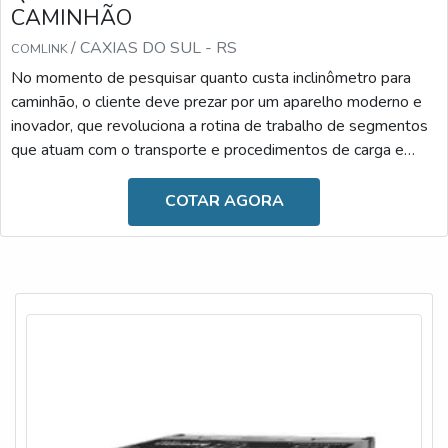
CAMINHÃO
/ CAXIAS DO SUL - RS
COMLINK
No momento de pesquisar quanto custa inclinômetro para
caminhão, o cliente deve prezar por um aparelho moderno e
inovador, que revoluciona a rotina de trabalho de segmentos
que atuam com o transporte e procedimentos de carga e
descarga. Desenvolvido com materiais de alta qualidade, ele
é resistente e versátil, podendo ser facilmente
COTAR AGORA
manuseado.Diante dessas informações, é possível observar
que o uso se faz essencial atualmente, uma vez que o
inclinômetro é fundamental para proporcionar maior segu