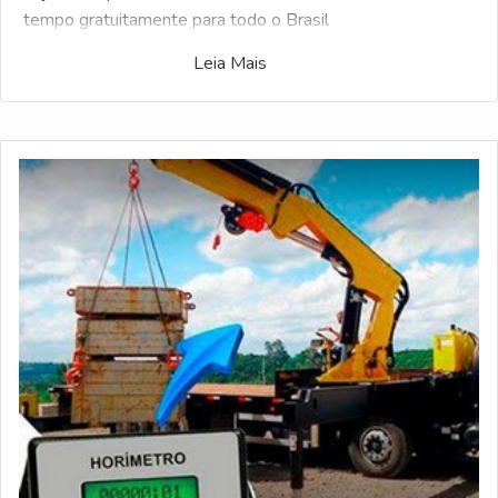
tempo gratuitamente para todo o Brasil
Leia Mais
Exclusivo para compadores, a ferramenta Soluções
Industriais reuniu o maior número de fabricantes
qualificados do setor industrial. Se estiver interesse
Fornecedor de conversor de tensão sp e gostaria de saber
mais informações sobre a empresa selecione um dos
anuciantes logo a seguir: