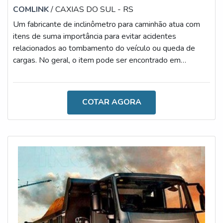
COMLINK
/ CAXIAS DO SUL - RS
Um fabricante de inclinômetro para caminhão atua com
itens de suma importância para evitar acidentes
relacionados ao tombamento do veículo ou queda de
cargas. No geral, o item pode ser encontrado em
diferentes modelos, tais como: Inclinômetro para
semirreboque: reduz o risco de tombamento e danos ao
caminhão, monitora os ângulos frontais e laterais de
COTAR AGORA
inclinação, bloqueia a subida de caixa caso seja um
processo inseguro e possui alarmes visuais e sonoros ao
ultrapassar o ângulo programado; Incl