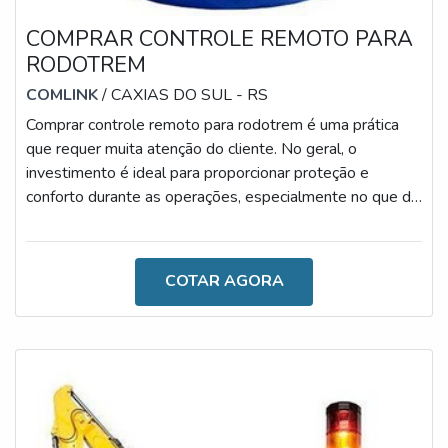
COMPRAR CONTROLE REMOTO PARA
RODOTREM
COMLINK
/ CAXIAS DO SUL - RS
Comprar controle remoto para rodotrem é uma prática
que requer muita atenção do cliente. No geral, o
investimento é ideal para proporcionar proteção e
conforto durante as operações, especialmente no que diz
respeito no ato de facilitar o desenvolvimento das
atividades rodoviárias.O MODELO É UM DOS MAIS
IMPORTANTES DO MERCADOUtilizado
COTAR AGORA
frequentemente para o controle de rodotrens, o recurso
reduz o tempo de descarga, seleciona as caixas
automaticamente, proporciona o fácil manuseio e o baixo
consum