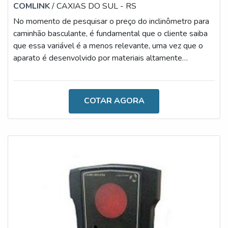
COMLINK
/ CAXIAS DO SUL - RS
No momento de pesquisar o preço do inclinômetro para
caminhão basculante, é fundamental que o cliente saiba
que essa variável é a menos relevante, uma vez que o
aparato é desenvolvido por materiais altamente
qualificados, resistentes, versáteis e de ampla vida útil.
Sendo assim, é um excelente investimento a ser feito.Ao
tratar da eficiência propiciada pelo uso do inclinômetro, é
COTAR AGORA
importante ressaltar que, através dele, é possível obter
as medidas de inclinações frontais e laterais do
implemento,