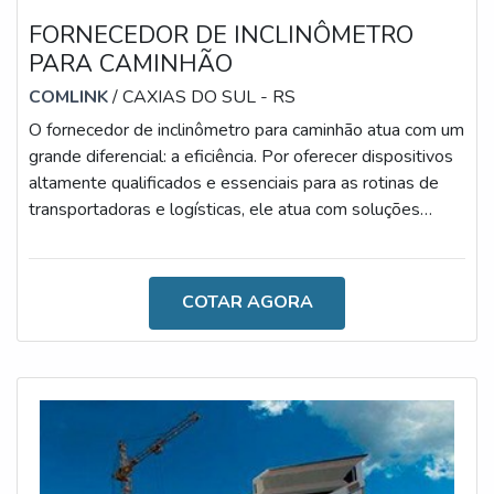
FORNECEDOR DE INCLINÔMETRO
PARA CAMINHÃO
COMLINK
/ CAXIAS DO SUL - RS
O fornecedor de inclinômetro para caminhão atua com um
grande diferencial: a eficiência. Por oferecer dispositivos
altamente qualificados e essenciais para as rotinas de
transportadoras e logísticas, ele atua com soluções
modernas e inovadoras, visando sempre melhorar o
desenvolvimento das atividades.AS PRINCIPAIS
VANTAGENS DA AQUISIÇÃOÉ importante salientar
COTAR AGORA
que, com o grande número de acidentes causados por
acidentes de caminhão, o investimento em inclinômetros
tem se tornado cada vez mais impo