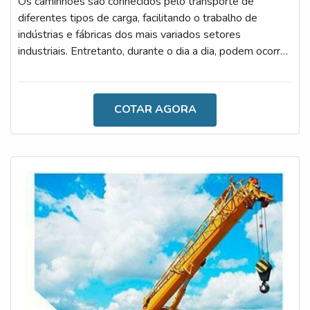
Os caminhões são conhecidos pelo transporte de
diferentes tipos de carga, facilitando o trabalho de
indústrias e fábricas dos mais variados setores
industriais. Entretanto, durante o dia a dia, podem ocorrer
acidentes como tombamentos ou riscos durante o
processo de descarga.Para que isso não ocorra, o
investimento em um inclinômetro para caminhão é a
COTAR AGORA
melhor alternativa, uma vez que o dispositivo mede as
inclinações frontais e laterais da estrutura em que ele
está fixado, apresentando todas as i