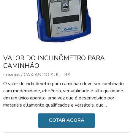
VALOR DO INCLINÔMETRO PARA
CAMINHÃO
/ CAXIAS DO SUL - RS
COMLINK
O valor do inclinômetro para caminhão deve ser combinado
com modernidade, eficiência, versatilidade e alta qualidade
em um único aparato, uma vez que é desenvolvido por
materiais altamente qualificados e versáteis, que
desempenham a sua função com a maestria. Diante desses
benefícios, o valor torna-se o fator menos relevante.A
COTAR AGORA
IMPORTÂNCIA DO DISPOSITIVO NO DIA A DIAAs