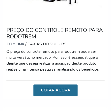
PREÇO DO CONTROLE REMOTO PARA
RODOTREM
COMLINK
/ CAXIAS DO SUL - RS
O preço do controle remoto para rodotrem pode ser
muito versátil no mercado. Por isso, é essencial que o
cliente que deseja realizar a aquisição deste produto
realize uma intensa pesquisa, analisando os benefícios de
cada fornecedor. No geral, o equipamento deve conferir
diversas vantagens às empresas e aos operadores, tais
como: Redução do tempo de descarga; Seleção
COTAR AGORA
automática das caixas de carga; Fácil manuseio; Baixo
consumo de pilhas que duram por diversos meses; Entre
outras.OS PRINCIPAIS D