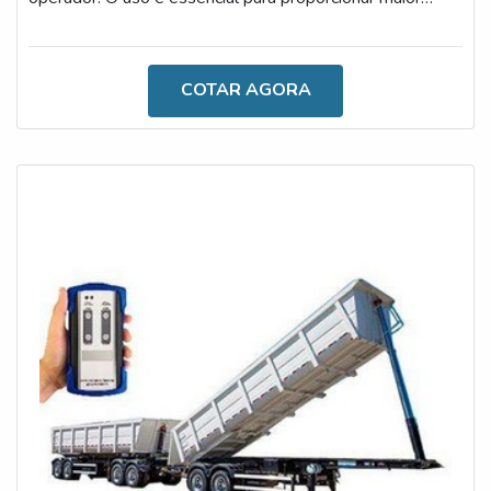
praticidade e versatilidade durante a rotina de trabalho
de diferentes segmentos, sejam indústrias, logísticas,
fábricas, entre outros. Ademais, o acessório possui:
COTAR AGORA
Excelente ângulo de visão; Caracteres grandes e
pequenos, como: ângulos frontais e laterais; Gera alarme
visual e sonoro;