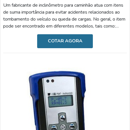
Um fabricante de inclinômetro para caminhão atua com itens
de suma importância para evitar acidentes relacionados ao
tombamento do veículo ou queda de cargas. No geral, o item
pode ser encontrado em diferentes modelos, tais como:
Inclinômetro para semirreboque: reduz o risco de
tombamento e danos ao caminhão, monitora os ângulos
COTAR AGORA
frontais e laterais de inclinação, bloqueia a subida de caixa
caso seja um processo inseguro e possui alarmes visuais e
sonoros ao ultrapassar o ângulo programado; Incl