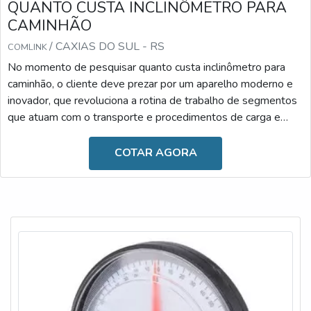
QUANTO CUSTA INCLINÔMETRO PARA
CAMINHÃO
/ CAXIAS DO SUL - RS
COMLINK
No momento de pesquisar quanto custa inclinômetro para
caminhão, o cliente deve prezar por um aparelho moderno e
inovador, que revoluciona a rotina de trabalho de segmentos
que atuam com o transporte e procedimentos de carga e
descarga. Desenvolvido com materiais de alta qualidade, ele
é resistente e versátil, podendo ser facilmente
COTAR AGORA
manuseado.Diante dessas informações, é possível observar
que o uso se faz essencial atualmente, uma vez que o
inclinômetro é fundamental para proporcionar maior segu