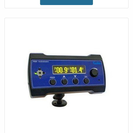
PRINCIPAIS CARACTERÍSTICAS DO PRODUTONo
geral, o inclinômetro reduz os riscos de tombamento,
monitora os ângulos frontais e laterais de inclina