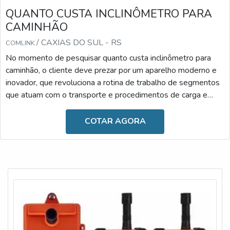
QUANTO CUSTA INCLINÔMETRO PARA
CAMINHÃO
/ CAXIAS DO SUL - RS
COMLINK
No momento de pesquisar quanto custa inclinômetro para
caminhão, o cliente deve prezar por um aparelho moderno e
inovador, que revoluciona a rotina de trabalho de segmentos
que atuam com o transporte e procedimentos de carga e
descarga. Desenvolvido com materiais de alta qualidade, ele
é resistente e versátil, podendo ser facilmente
COTAR AGORA
manuseado.Diante dessas informações, é possível observar
que o uso se faz essencial atualmente, uma vez que o
inclinômetro é fundamental para proporcionar maior segu