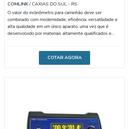
COMLINK
/ CAXIAS DO SUL - RS
O valor do inclinômetro para caminhão deve ser
combinado com modernidade, eficiência, versatilidade e
alta qualidade em um único aparato, uma vez que é
desenvolvido por materiais altamente qualificados e
versáteis, que desempenham a sua função com a
maestria. Diante desses benefícios, o valor torna-se o
fator menos relevante.A IMPORTÂNCIA DO
COTAR AGORA
DISPOSITIVO NO DIA A DIAAs principais causas de um
tombamento de basculantes são os carregamentos
irregulares, excesso de cargas, ventos laterais fortes, tr