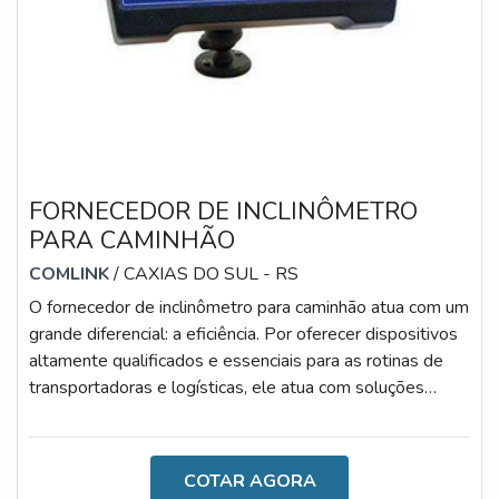
FORNECEDOR DE INCLINÔMETRO
PARA CAMINHÃO
COMLINK
/ CAXIAS DO SUL - RS
O fornecedor de inclinômetro para caminhão atua com um
grande diferencial: a eficiência. Por oferecer dispositivos
altamente qualificados e essenciais para as rotinas de
transportadoras e logísticas, ele atua com soluções
modernas e inovadoras, visando sempre melhorar o
desenvolvimento das atividades.AS PRINCIPAIS
VANTAGENS DA AQUISIÇÃOÉ importante salientar
COTAR AGORA
que, com o grande número de acidentes causados por