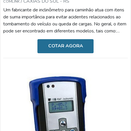
/ CAXIAS DO SUL - RS
COMLINK
Um fabricante de inclinômetro para caminhão atua com itens
de suma importância para evitar acidentes relacionados ao
tombamento do veículo ou queda de cargas. No geral, o item
pode ser encontrado em diferentes modelos, tais como:
Inclinômetro para semirreboque: reduz o risco de
tombamento e danos ao caminhão, monitora os ângulos
COTAR AGORA
frontais e laterais de inclinação, bloqueia a subida de caixa
caso seja um processo inseguro e possui alarmes visuais e
sonoros ao ultrapassar o ângulo programado; Incl