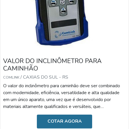
VALOR DO INCLINÔMETRO PARA
CAMINHÃO
/ CAXIAS DO SUL - RS
COMLINK
O valor do inclinômetro para caminhão deve ser combinado
com modernidade, eficiência, versatilidade e alta qualidade
em um único aparato, uma vez que é desenvolvido por
materiais altamente qualificados e versáteis, que
desempenham a sua função com a maestria. Diante desses
benefícios, o valor torna-se o fator menos relevante.A
COTAR AGORA
IMPORTÂNCIA DO DISPOSITIVO NO DIA A DIAAs