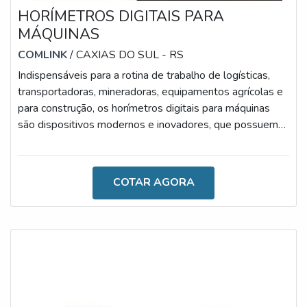
HORÍMETROS DIGITAIS PARA
MÁQUINAS
COMLINK
/ CAXIAS DO SUL - RS
Indispensáveis para a rotina de trabalho de logísticas,
transportadoras, mineradoras, equipamentos agrícolas e
para construção, os horímetros digitais para máquinas
são dispositivos modernos e inovadores, que possuem
como foco simplificar o desenvolvimento das
atividades.Dentre os principais exemplos de aplicações
que, inclusive, facilitam a rotina de profissionais,
COTAR AGORA
destacam-se: motobombas, tomadas de força,
geradores, máquinas hidráulicas, compressores, veículos,
equipamentos, caminhões, guinda