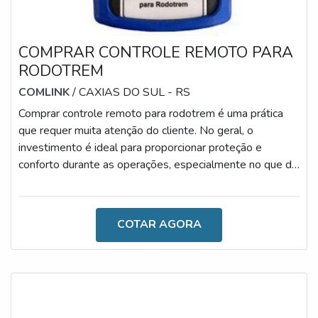
COMPRAR CONTROLE REMOTO PARA
RODOTREM
COMLINK
/ CAXIAS DO SUL - RS
Comprar controle remoto para rodotrem é uma prática
que requer muita atenção do cliente. No geral, o
investimento é ideal para proporcionar proteção e
conforto durante as operações, especialmente no que diz
respeito no ato de facilitar o desenvolvimento das
atividades rodoviárias.O MODELO É UM DOS MAIS
IMPORTANTES DO MERCADOUtilizado
COTAR AGORA
frequentemente para o controle de rodotrens, o recurso
reduz o tempo de descarga, seleciona as caixas
automaticamente, proporciona o fácil manuseio e o baixo
consum