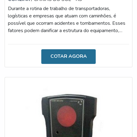
Durante a rotina de trabalho de transportadoras,
logísticas e empresas que atuam com caminhões, é
possível que ocorram acidentes e tombamentos. Esses
fatores podem danificar a estrutura do equipamento,
proporcionando, muitas vezes, sérios danos às máquinas
e operadores. Por isso, o inclinômetro para caminhão
basculante é tão importante no mercado.AS
COTAR AGORA
CARACTERÍSTICAS TÉCNICAS DO PRODUTO As
principais causas de tombamentos de basculantes são
os terrenos irregulares ou desnivelados, terrenos mal
com