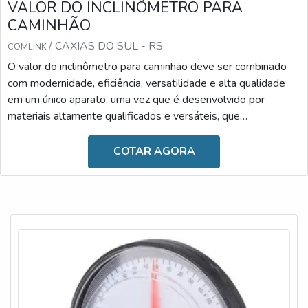
VALOR DO INCLINÔMETRO PARA
CAMINHÃO
/ CAXIAS DO SUL - RS
COMLINK
O valor do inclinômetro para caminhão deve ser combinado
com modernidade, eficiência, versatilidade e alta qualidade
em um único aparato, uma vez que é desenvolvido por
materiais altamente qualificados e versáteis, que
desempenham a sua função com a maestria. Diante desses
benefícios, o valor torna-se o fator menos relevante.A
COTAR AGORA
IMPORTÂNCIA DO DISPOSITIVO NO DIA A DIAAs
principais causas de um tombamento de basculantes são os
carregamentos irregulares, excesso de cargas, ventos
laterais fortes, tr