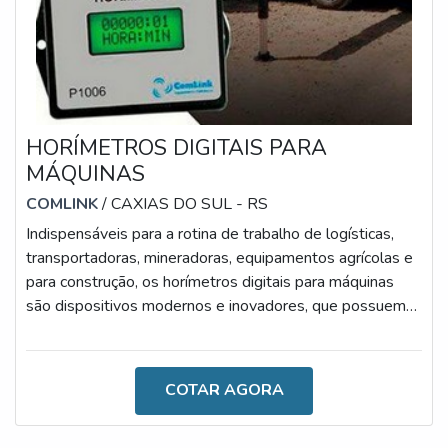
HORÍMETROS DIGITAIS PARA
MÁQUINAS
COMLINK
/ CAXIAS DO SUL - RS
Indispensáveis para a rotina de trabalho de logísticas,
transportadoras, mineradoras, equipamentos agrícolas e
para construção, os horímetros digitais para máquinas
são dispositivos modernos e inovadores, que possuem
como foco simplificar o desenvolvimento das
atividades.Dentre os principais exemplos de aplicações
que, inclusive, facilitam a rotina de profissionais,
COTAR AGORA
destacam-se: motobombas, tomadas de força,
geradores, máquinas hidráulicas, compressores, veículos,