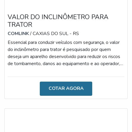
VALOR DO INCLINÔMETRO PARA
TRATOR
COMLINK
/ CAXIAS DO SUL - RS
Essencial para conduzir veículos com segurança, o valor
do inclinômetro para trator é pesquisado por quem
deseja um aparelho desenvolvido para reduzir os riscos
de tombamento, danos ao equipamento e ao operador,
medição de ângulos frontais e laterais e acionamento de
alarmes quando ultrapassa o ângulo programado.É
importante ressaltar que o uso oferece uma excelente
COTAR AGORA
relação entre custo-benefício, uma vez que proporciona
vantagens como a medição dos ângulos frontais e
laterais, acionamento de ala