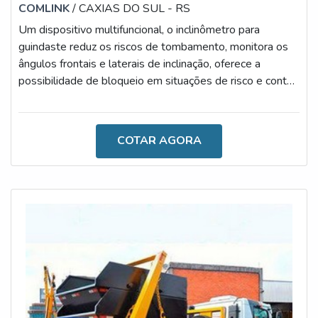
COMLINK
/ CAXIAS DO SUL - RS
Um dispositivo multifuncional, o inclinômetro para
guindaste reduz os riscos de tombamento, monitora os
ângulos frontais e laterais de inclinação, oferece a
possibilidade de bloqueio em situações de risco e conta
com uma excelente estrutura que disponibiliza
alarmes.Constituído por materiais resistentes e versáteis,
o aparato é ideal para simplificar a rotina de segmentos
COTAR AGORA
que atuam com obras, construções, mineradoras, entre
outras áreas. É importante destacar ainda que pode ser
facilmente manuse