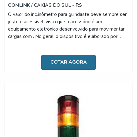
COMLINK
/ CAXIAS DO SUL - RS
O valor do inclinômetro para guindaste deve sempre ser
justo e acessível, visto que o acessório é um
equipamento eletrônico desenvolvido para movimentar
cargas com . No geral, o dispositivo é elaborado por
materiais altamente qualificados e resistentes,
conferindo uma excelente relação entre custo-benefício,
uma vez que é um dispositivo multifuncional.AS
COTAR AGORA
PRINCIPAIS CARACTERÍSTICAS DO PRODUTONo
geral, o inclinômetro reduz os riscos de tombamento,
monitora os ângulos frontais e laterais de inclina