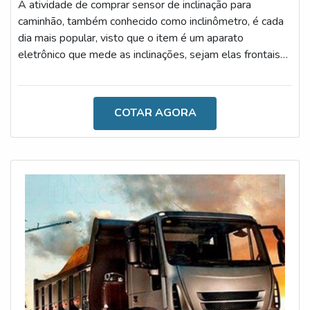
A atividade de comprar sensor de inclinação para
caminhão, também conhecido como inclinômetro, é cada
dia mais popular, visto que o item é um aparato
eletrônico que mede as inclinações, sejam elas frontais
ou laterais, apresentando os resultados ao operador por
meio de um display de fácil visualização.Nesse contexto,
é importante salientar que o aparato é indispensável
COTAR AGORA
para os mais variados segmentos industriais,
especialmente para proporcionar maior segurança e
conforto durante a realização das