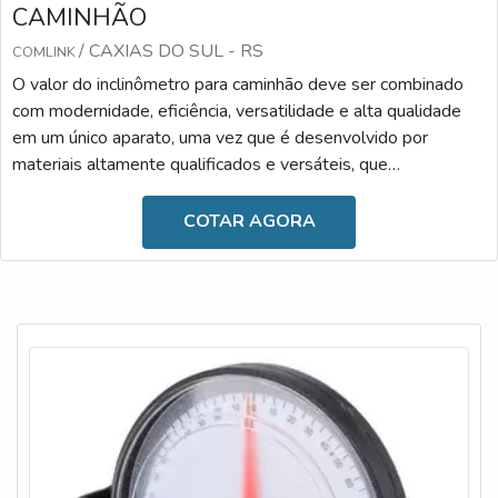
CAMINHÃO
/ CAXIAS DO SUL - RS
COMLINK
O valor do inclinômetro para caminhão deve ser combinado
com modernidade, eficiência, versatilidade e alta qualidade
em um único aparato, uma vez que é desenvolvido por
materiais altamente qualificados e versáteis, que
desempenham a sua função com a maestria. Diante desses
benefícios, o valor torna-se o fator menos relevante.A
COTAR AGORA
IMPORTÂNCIA DO DISPOSITIVO NO DIA A DIAAs
principais causas de um tombamento de basculantes são os
carregamentos irregulares, excesso de cargas, ventos
laterais fortes, tr