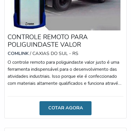
CONTROLE REMOTO PARA
POLIGUINDASTE VALOR
COMLINK
/ CAXIAS DO SUL - RS
O controle remoto para poliguindaste valor justo é uma
ferramenta indispensável para o desenvolvimento das
atividades industriais. Isso porque ele é confeccionado
com materiais altamente qualificados e funciona através
de uma tecnologia de ponta.É importante ressaltar que o
dispositivo utilizado em poliguindastes oferece uma
excelente relação entre custo e benefício, especialmente
COTAR AGORA
por ser um produto alimentado por pilhas de modelo AA,
que duram até 6 meses e têm preço acessível.OS
PRINCIPAIS BEN