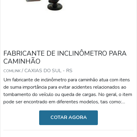
FABRICANTE DE INCLINÔMETRO PARA
CAMINHÃO
/ CAXIAS DO SUL - RS
COMLINK
Um fabricante de inclinômetro para caminhão atua com itens
de suma importância para evitar acidentes relacionados ao
tombamento do veículo ou queda de cargas. No geral, o item
pode ser encontrado em diferentes modelos, tais como:
Inclinômetro para semirreboque: reduz o risco de
tombamento e danos ao caminhão, monitora os ângulos
COTAR AGORA
frontais e laterais de inclinação, bloqueia a subida de caixa
caso seja um processo inseguro e possui alarmes visuais e