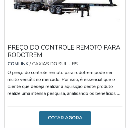
PREÇO DO CONTROLE REMOTO PARA
RODOTREM
COMLINK
/ CAXIAS DO SUL - RS
O preço do controle remoto para rodotrem pode ser
muito versátil no mercado. Por isso, é essencial que o
cliente que deseja realizar a aquisição deste produto
realize uma intensa pesquisa, analisando os benefícios de
cada fornecedor. No geral, o equipamento deve conferir
diversas vantagens às empresas e aos operadores, tais
como: Redução do tempo de descarga; Seleção
COTAR AGORA
automática das caixas de carga; Fácil manuseio; Baixo
consumo de pilhas que duram por diversos meses; Entre