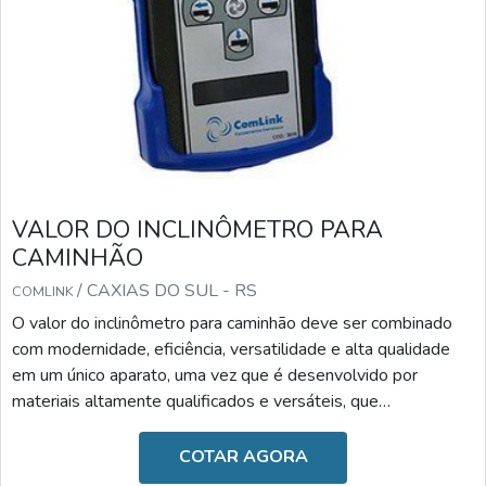
VALOR DO INCLINÔMETRO PARA
CAMINHÃO
/ CAXIAS DO SUL - RS
COMLINK
O valor do inclinômetro para caminhão deve ser combinado
com modernidade, eficiência, versatilidade e alta qualidade
em um único aparato, uma vez que é desenvolvido por
materiais altamente qualificados e versáteis, que
desempenham a sua função com a maestria. Diante desses
benefícios, o valor torna-se o fator menos relevante.A
COTAR AGORA
IMPORTÂNCIA DO DISPOSITIVO NO DIA A DIAAs