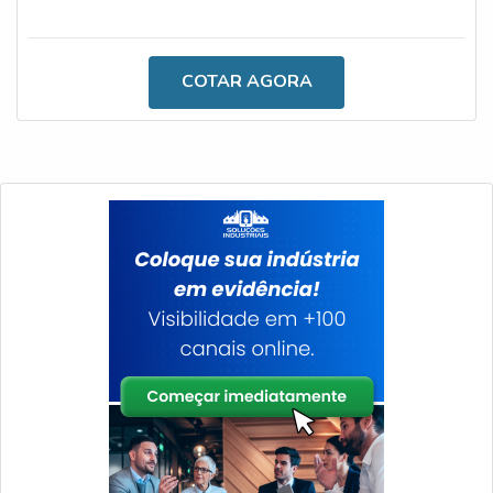
diferentes modelos, tais como: Inclinômetro para
semirreboque: reduz o risco de tombamento e danos ao
caminhão, monitora os ângulos frontais e laterais de
COTAR AGORA
inclinação, bloqueia a subida de caixa caso seja um
processo inseguro e possui alarmes visuais e sonoros ao
ultrapassar o ângulo programado; Incl