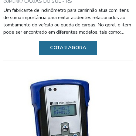
/ CAXIAS DO SUL - RS
COMLINK
Um fabricante de inclinômetro para caminhão atua com itens
de suma importância para evitar acidentes relacionados ao
tombamento do veículo ou queda de cargas. No geral, o item
pode ser encontrado em diferentes modelos, tais como:
Inclinômetro para semirreboque: reduz o risco de
tombamento e danos ao caminhão, monitora os ângulos
COTAR AGORA
frontais e laterais de inclinação, bloqueia a subida de caixa
caso seja um processo inseguro e possui alarmes visuais e
sonoros ao ultrapassar o ângulo programado; Incl