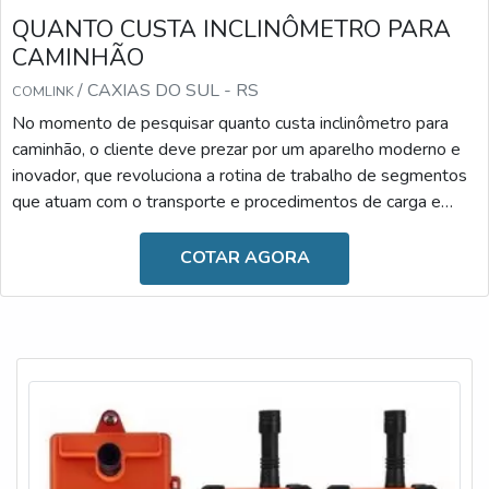
QUANTO CUSTA INCLINÔMETRO PARA
CAMINHÃO
/ CAXIAS DO SUL - RS
COMLINK
No momento de pesquisar quanto custa inclinômetro para
caminhão, o cliente deve prezar por um aparelho moderno e
inovador, que revoluciona a rotina de trabalho de segmentos
que atuam com o transporte e procedimentos de carga e
descarga. Desenvolvido com materiais de alta qualidade, ele
é resistente e versátil, podendo ser facilmente
COTAR AGORA
manuseado.Diante dessas informações, é possível observar
que o uso se faz essencial atualmente, uma vez que o
inclinômetro é fundamental para proporcionar maior segu