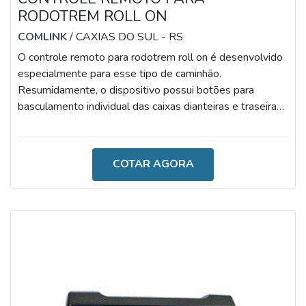
RODOTREM ROLL ON
COMLINK
/ CAXIAS DO SUL - RS
O controle remoto para rodotrem roll on é desenvolvido
especialmente para esse tipo de caminhão.
Resumidamente, o dispositivo possui botões para
basculamento individual das caixas dianteiras e traseiras,
bem como transmite e recebe dados por meio de um
alcance de até 50 metros.AS PRINCIPAIS FUNÇÕES
DO APARELHO No mercado, o aparelho oferece maior
COTAR AGORA
mobilidade e segurança, de modo que seja possível
realizar a operação à distância e observar a descarga sem
a ajuda de terceiros. Portanto, é um aparat