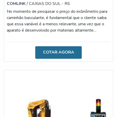
COMLINK
/ CAXIAS DO SUL - RS
No momento de pesquisar o preço do inclinômetro para
caminhão basculante, é fundamental que o cliente saiba
que essa variável é a menos relevante, uma vez que o
aparato é desenvolvido por materiais altamente
qualificados, resistentes, versáteis e de ampla vida útil.
Sendo assim, é um excelente investimento a ser feito.Ao
tratar da eficiência propiciada pelo uso do inclinômetro, é
COTAR AGORA
importante ressaltar que, através dele, é possível obter
as medidas de inclinações frontais e laterais do
implemento,