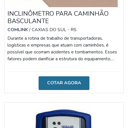
INCLINÔMETRO PARA CAMINHÃO
BASCULANTE
COMLINK
/ CAXIAS DO SUL - RS
Durante a rotina de trabalho de transportadoras,
logísticas e empresas que atuam com caminhões, é
possível que ocorram acidentes e tombamentos. Esses
fatores podem danificar a estrutura do equipamento,
proporcionando, muitas vezes, sérios danos às máquinas
e operadores. Por isso, o inclinômetro para caminhão
basculante é tão importante no mercado.AS
COTAR AGORA
CARACTERÍSTICAS TÉCNICAS DO PRODUTO As
principais causas de tombamentos de basculantes são
os terrenos irregulares ou desnivelados, terrenos mal
com